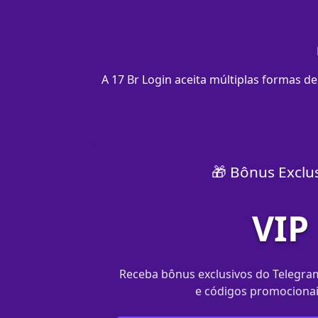
A 17 Br Login aceita múltiplas formas d
🎁 Bônus Exclu
VIP
Receba bônus exclusivos do Telegra
e códigos promocionai