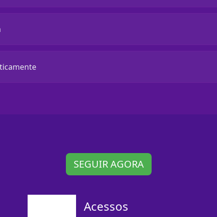
a
aticamente
SEGUIR AGORA
Acessos