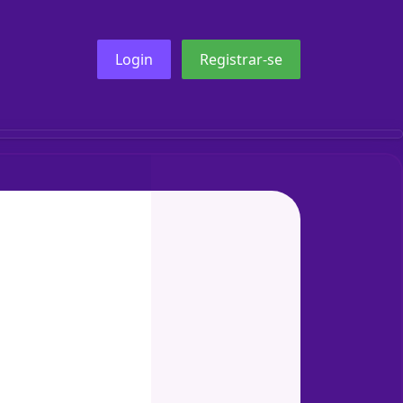
Login
Registrar-se