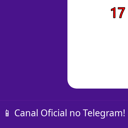
📱 Canal Oficial no Telegram!