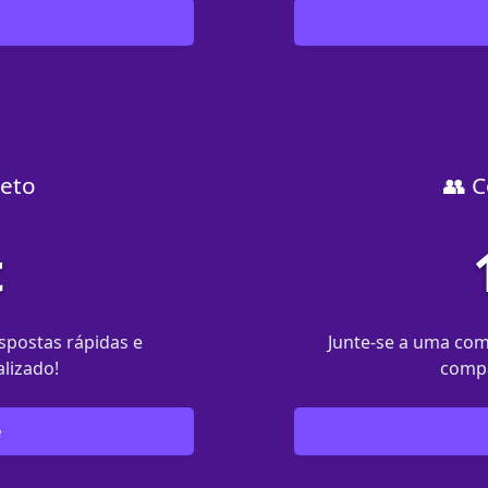
reto
👥 
t
espostas rápidas e
Junte-se a uma com
lizado!
compa
e