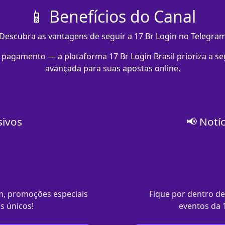
📱 Benefícios do Canal
Descubra as vantagens de seguir a 17 Br Login no Telegra
e pagamento — a plataforma 17 Br Login Brasil prioriza a 
avançada para suas apostas online.
sivos
📢 Notí
m, promoções especiais
Fique por dentro d
s únicos!
eventos da 