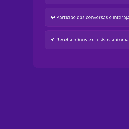
💬 Participe das conversas e interaj
🎁 Receba bônus exclusivos autom