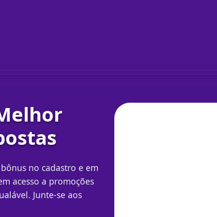
 Melhor
postas
r bônus no cadastro e em
 tem acesso a promoções
ualável. Junte-se aos