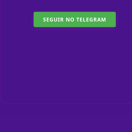
SEGUIR NO TELEGRAM