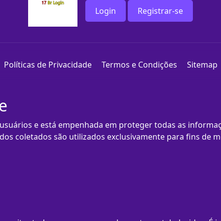
Login
Registrar-se
Políticas de Privacidade
Termos e Condições
Sitemap
de
us usuários e está empenhada em proteger todas as informa
os coletados são utilizados exclusivamente para fins de m