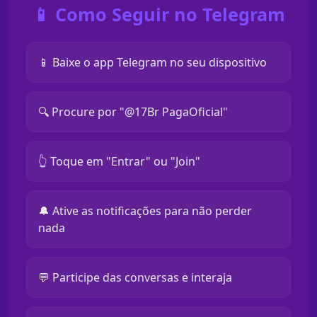
📱 Como Seguir no Telegram
📱 Baixe o app Telegram no seu dispositivo
🔍 Procure por "@17Br PagaOficial"
👆 Toque em "Entrar" ou "Join"
🔔 Ative as notificações para não perder
nada
💬 Participe das conversas e interaja