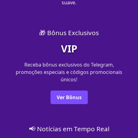
suave.
🎁 Bônus Exclusivos
VIP
Receba bônus exclusivos do Telegram,
promoções especiais e códigos promocionais
únicos!
Ver Bônus
📢 Notícias em Tempo Real