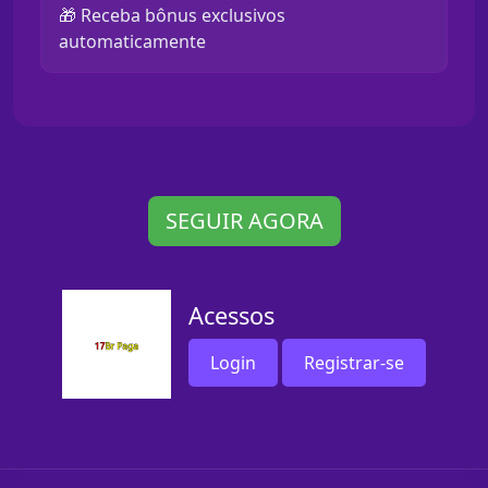
🎁 Receba bônus exclusivos
automaticamente
SEGUIR AGORA
Acessos
Login
Registrar-se