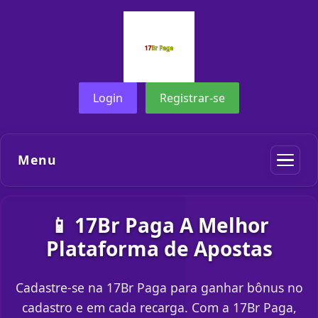
Login
Registrar-se
Menu
📱 17Br Paga A Melhor
Plataforma de Apostas
Cadastre-se na 17Br Paga para ganhar bônus no
cadastro e em cada recarga. Com a 17Br Paga,