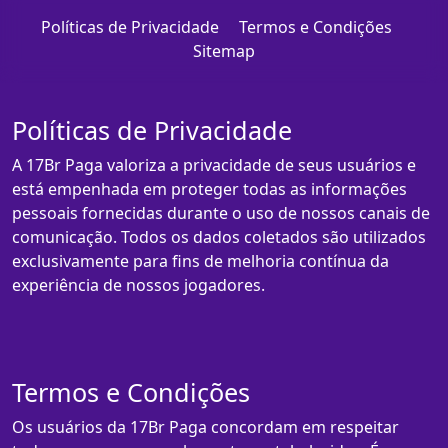
Políticas de Privacidade
Termos e Condições
Sitemap
Políticas de Privacidade
A 17Br Paga valoriza a privacidade de seus usuários e
está empenhada em proteger todas as informações
pessoais fornecidas durante o uso de nossos canais de
comunicação. Todos os dados coletados são utilizados
exclusivamente para fins de melhoria contínua da
experiência de nossos jogadores.
Termos e Condições
Os usuários da 17Br Paga concordam em respeitar