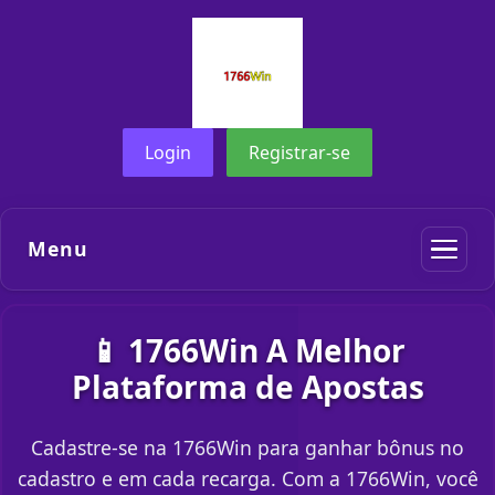
Login
Registrar-se
Menu
📱 1766Win A Melhor
Plataforma de Apostas
Cadastre-se na 1766Win para ganhar bônus no
cadastro e em cada recarga. Com a 1766Win, você