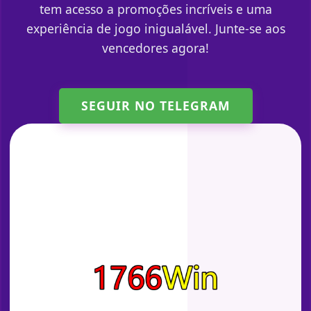
tem acesso a promoções incríveis e uma
experiência de jogo inigualável. Junte-se aos
vencedores agora!
SEGUIR NO TELEGRAM