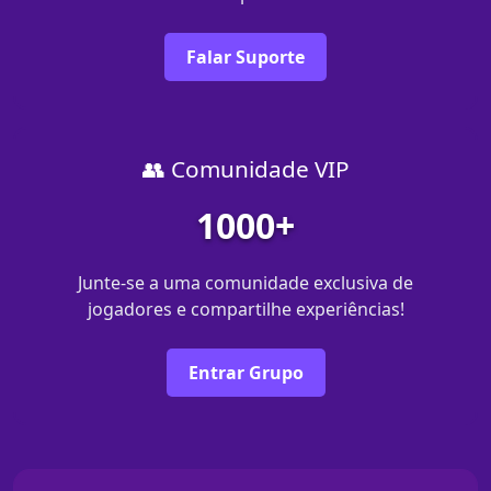
Falar Suporte
👥 Comunidade VIP
1000+
Junte-se a uma comunidade exclusiva de
jogadores e compartilhe experiências!
Entrar Grupo