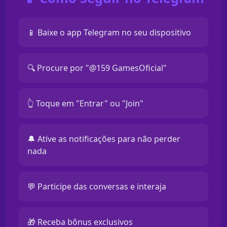
📱 Baixe o app Telegram no seu dispositivo
🔍 Procure por "@159 GamesOficial"
👆 Toque em "Entrar" ou "Join"
🔔 Ative as notificações para não perder
nada
💬 Participe das conversas e interaja
🎁 Receba bônus exclusivos