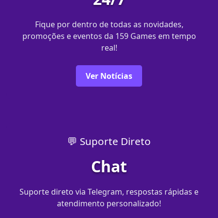
Fique por dentro de todas as novidades,
promoções e eventos da 159 Games em tempo
real!
Ver Notícias
💬 Suporte Direto
Chat
Suporte direto via Telegram, respostas rápidas e
atendimento personalizado!