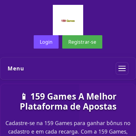
Login
Registrar-se
Menu
📱 159 Games A Melhor
Plataforma de Apostas
Cadastre-se na 159 Games para ganhar bônus no
cadastro e em cada recarga. Com a 159 Games,