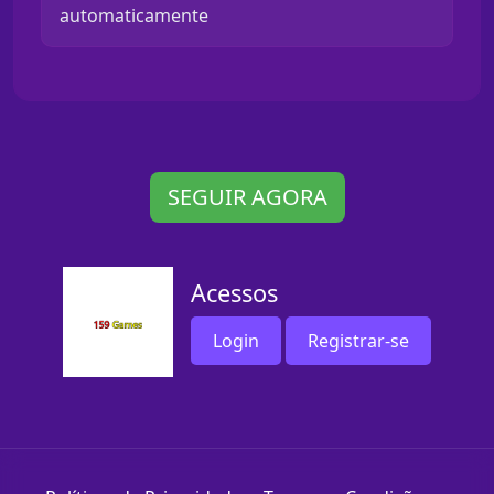
automaticamente
SEGUIR AGORA
Acessos
Login
Registrar-se