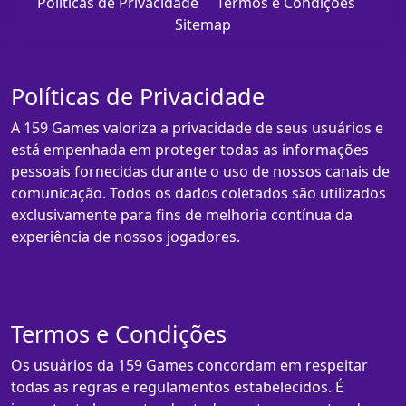
Políticas de Privacidade
Termos e Condições
Sitemap
Políticas de Privacidade
A 159 Games valoriza a privacidade de seus usuários e
está empenhada em proteger todas as informações
pessoais fornecidas durante o uso de nossos canais de
comunicação. Todos os dados coletados são utilizados
exclusivamente para fins de melhoria contínua da
experiência de nossos jogadores.
Termos e Condições
Os usuários da 159 Games concordam em respeitar
todas as regras e regulamentos estabelecidos. É