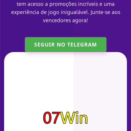
tem acesso a promoções incríveis e uma
experiência de jogo inigualável. Junte-se aos
vencedores agora!
SEGUIR NO TELEGRAM