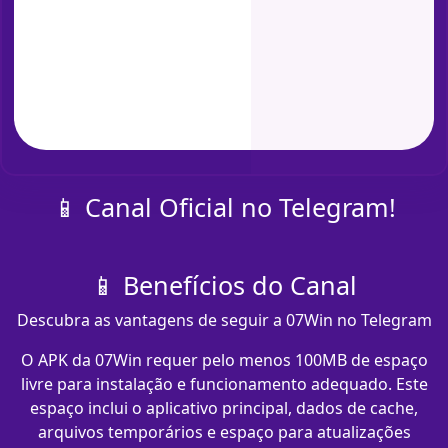
📱 Canal Oficial no Telegram!
📱 Benefícios do Canal
Descubra as vantagens de seguir a 07Win no Telegram
O APK da 07Win requer pelo menos 100MB de espaço
livre para instalação e funcionamento adequado. Este
espaço inclui o aplicativo principal, dados de cache,
arquivos temporários e espaço para atualizações