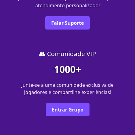
atendimento personalizado!
Falar Suporte
👥 Comunidade VIP
1000+
Junte-se a uma comunidade exclusiva de
jogadores e compartilhe experiências!
Entrar Grupo