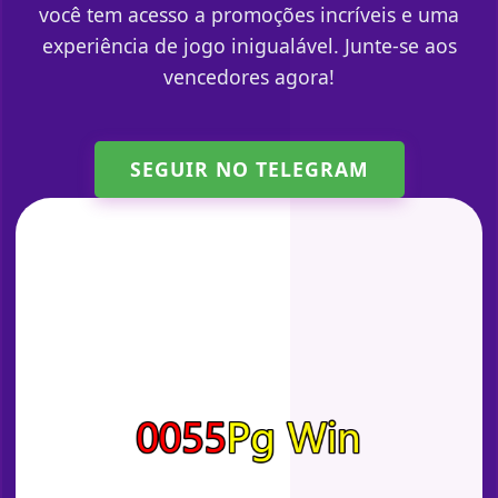
você tem acesso a promoções incríveis e uma
experiência de jogo inigualável. Junte-se aos
vencedores agora!
SEGUIR NO TELEGRAM