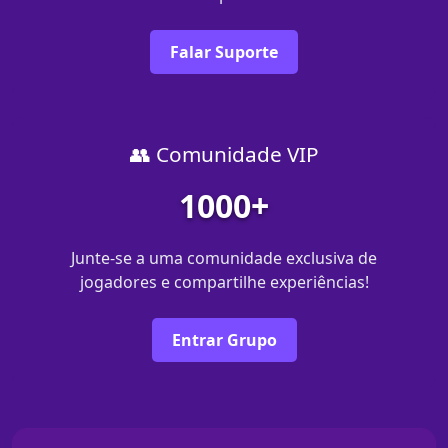
Falar Suporte
👥 Comunidade VIP
1000+
Junte-se a uma comunidade exclusiva de
jogadores e compartilhe experiências!
Entrar Grupo