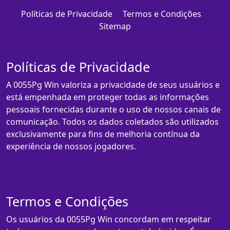
Políticas de Privacidade
Termos e Condições
Sitemap
Políticas de Privacidade
A 0055Pg Win valoriza a privacidade de seus usuários e
está empenhada em proteger todas as informações
pessoais fornecidas durante o uso de nossos canais de
comunicação. Todos os dados coletados são utilizados
exclusivamente para fins de melhoria contínua da
experiência de nossos jogadores.
Termos e Condições
Os usuários da 0055Pg Win concordam em respeitar