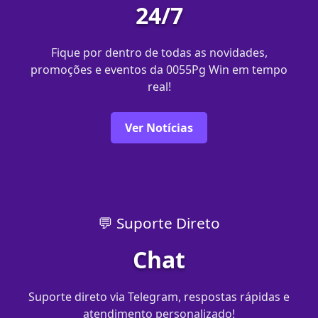
24/7
Fique por dentro de todas as novidades,
promoções e eventos da 0055Pg Win em tempo
real!
Ver Notícias
💬 Suporte Direto
Chat
Suporte direto via Telegram, respostas rápidas e
atendimento personalizado!