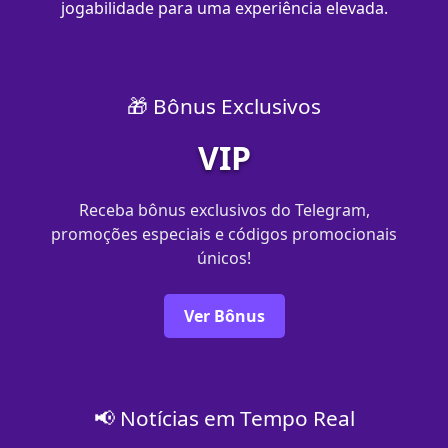
jogabilidade para uma experiência elevada.
🎁 Bônus Exclusivos
VIP
Receba bônus exclusivos do Telegram,
promoções especiais e códigos promocionais
únicos!
Ver Bônus
📢 Notícias em Tempo Real