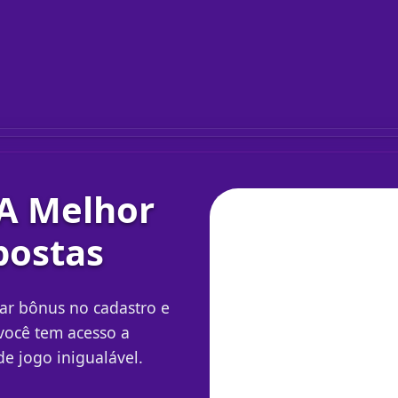
 A Melhor
postas
ar bônus no cadastro e
você tem acesso a
e jogo inigualável.