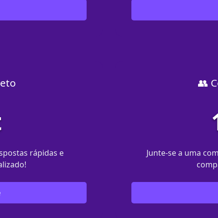
reto
👥 
t
espostas rápidas e
Junte-se a uma com
lizado!
compa
e