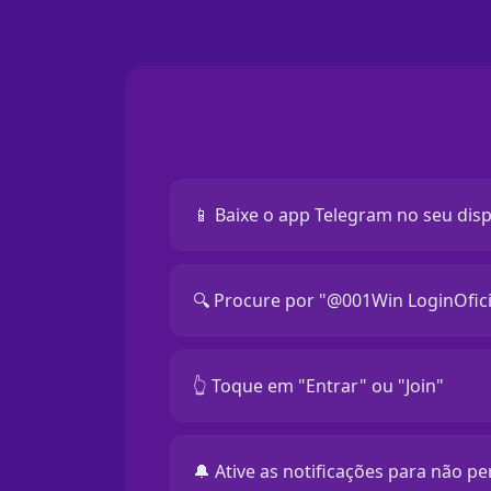
📱 Baixe o app Telegram no seu disp
🔍 Procure por "@001Win LoginOfici
👆 Toque em "Entrar" ou "Join"
🔔 Ative as notificações para não p