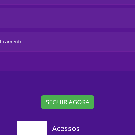
a
aticamente
SEGUIR AGORA
Acessos