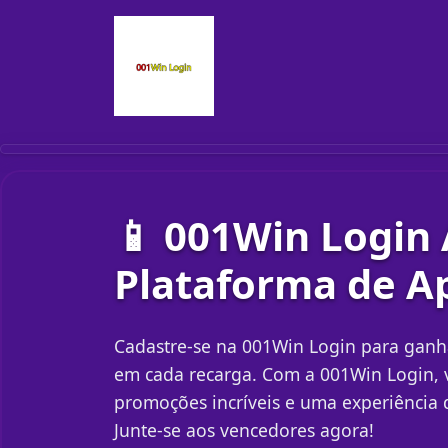
📱 001Win Login
Plataforma de A
Cadastre-se na 001Win Login para ganh
em cada recarga. Com a 001Win Login, 
promoções incríveis e uma experiência d
Junte-se aos vencedores agora!