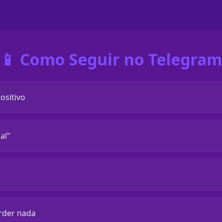
📱 Como Seguir no Telegram
ositivo
al"
erder nada