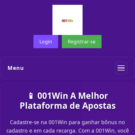
Login
Registrar-se
Menu
📱 001Win A Melhor
Plataforma de Apostas
Cadastre-se na 001Win para ganhar bônus no
cadastro e em cada recarga. Com a 001Win, você