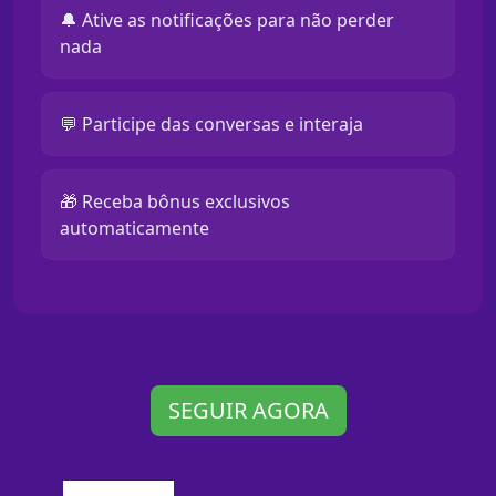
🔔 Ative as notificações para não perder
nada
💬 Participe das conversas e interaja
🎁 Receba bônus exclusivos
automaticamente
SEGUIR AGORA