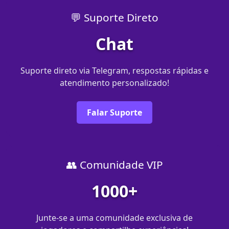
💬 Suporte Direto
Chat
Suporte direto via Telegram, respostas rápidas e
atendimento personalizado!
Falar Suporte
👥 Comunidade VIP
1000+
Junte-se a uma comunidade exclusiva de