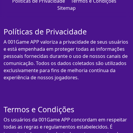
Políticas de Privacidade
Termos e Condições
Sitemap
Políticas de Privacidade
A 001Game APP valoriza a privacidade de seus usuários
e está empenhada em proteger todas as informações
pessoais fornecidas durante o uso de nossos canais de
comunicação. Todos os dados coletados são utilizados
exclusivamente para fins de melhoria contínua da
experiência de nossos jogadores.
Termos e Condições
Os usuários da 001Game APP concordam em respeitar
todas as regras e regulamentos estabelecidos. É