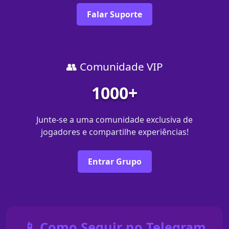
Falar Suporte
👥 Comunidade VIP
1000+
Junte-se a uma comunidade exclusiva de
jogadores e compartilhe experiências!
Entrar Grupo
📱 Como Seguir no Telegram