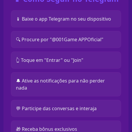
📱 Baixe o app Telegram no seu dispositivo
🔍 Procure por "@001Game APPOficial"
👆 Toque em "Entrar" ou "Join"
🔔 Ative as notificações para não perder
nada
💬 Participe das conversas e interaja
🎁 Receba bônus exclusivos