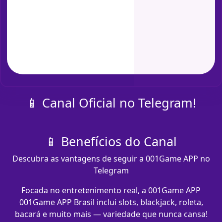
📱 Canal Oficial no Telegram!
📱 Benefícios do Canal
Descubra as vantagens de seguir a 001Game APP no
Telegram
Focada no entretenimento real, a 001Game APP
001Game APP Brasil inclui slots, blackjack, roleta,
bacará e muito mais — variedade que nunca cansa!